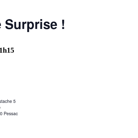
 Surprise !
1h15
stache 5
e
00 Pessac