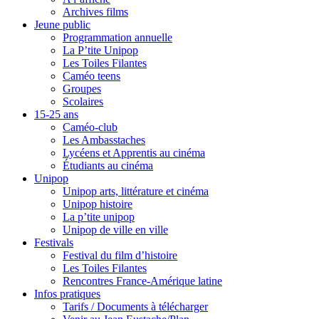
Archives films
Jeune public
Programmation annuelle
La P’tite Unipop
Les Toiles Filantes
Caméo teens
Groupes
Scolaires
15-25 ans
Caméo-club
Les Ambasstaches
Lycéens et Apprentis au cinéma
Étudiants au cinéma
Unipop
Unipop arts, littérature et cinéma
Unipop histoire
La p’tite unipop
Unipop de ville en ville
Festivals
Festival du film d’histoire
Les Toiles Filantes
Rencontres France-Amérique latine
Infos pratiques
Tarifs / Documents à télécharger