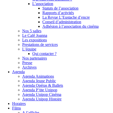
L’association
Statuts de l’association
Rapports d’activités
La Revue L’Eustache d’encre
Conseil d’administration
Adhésion à l’association du cinéma
Nos 5 salles
Le Café Joanna
Les expositions
Prestations de services
L’équipe
Qui contacter ?
Nos partenaires
Presse
Archives
Agenda
Agenda Animations
Agenda Jeune Public
Agenda Opéras & Ballets
Agenda P’tite Unipop
Agenda Unipop Cinéma
Agenda Unipop Histoire
Horaires
Films
A l’affiche