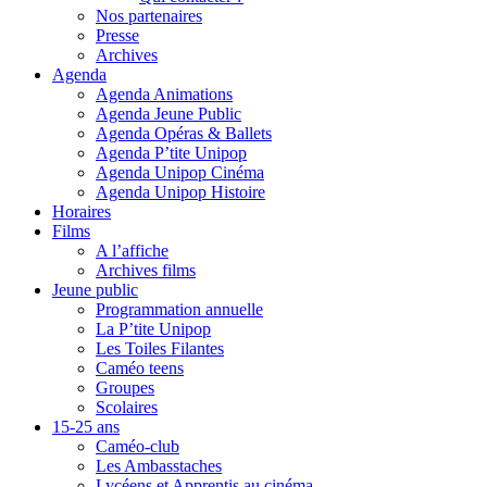
Nos partenaires
Presse
Archives
Agenda
Agenda Animations
Agenda Jeune Public
Agenda Opéras & Ballets
Agenda P’tite Unipop
Agenda Unipop Cinéma
Agenda Unipop Histoire
Horaires
Films
A l’affiche
Archives films
Jeune public
Programmation annuelle
La P’tite Unipop
Les Toiles Filantes
Caméo teens
Groupes
Scolaires
15-25 ans
Caméo-club
Les Ambasstaches
Lycéens et Apprentis au cinéma