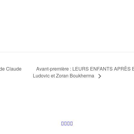
:
Avant-première : LEURS ENFANTS APRÈS EUX
de Claude
Ludovic et Zoran Boukherma
Facebook
Instagram
Youtube
Newsletter