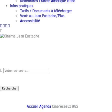
Rencontres France-Amérique latine
Infos pratiques
Tarifs / Documents à télécharger
Venir au Jean Eustache/Plan
Accessibilité
Facebook
Instagram
Youtube
Newsletter
Que recherchez-vous ?
Recherche
CINÉRÉSEAUX #82
Accueil
Agenda
Cinéréseaux #82