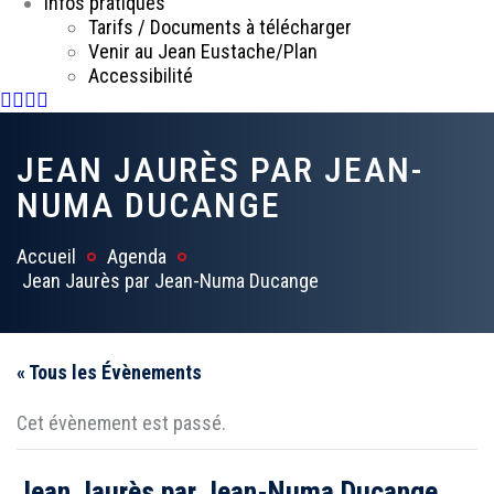
Infos pratiques
Tarifs / Documents à télécharger
Venir au Jean Eustache/Plan
Accessibilité
Facebook
Instagram
Youtube
Newsletter
JEAN JAURÈS PAR JEAN-
NUMA DUCANGE
Accueil
Agenda
Jean Jaurès par Jean-Numa Ducange
« Tous les Évènements
Cet évènement est passé.
Jean Jaurès par Jean-Numa Ducange