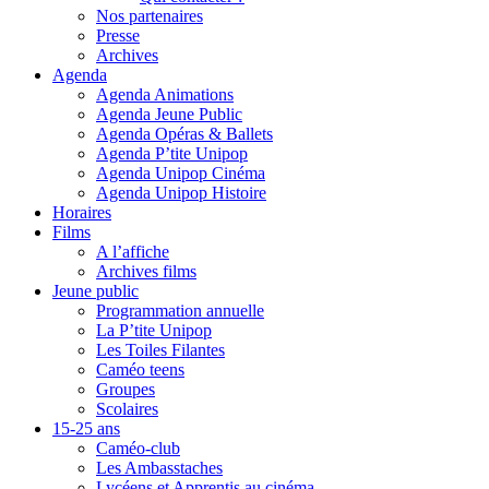
Nos partenaires
Presse
Archives
Agenda
Agenda Animations
Agenda Jeune Public
Agenda Opéras & Ballets
Agenda P’tite Unipop
Agenda Unipop Cinéma
Agenda Unipop Histoire
Horaires
Films
A l’affiche
Archives films
Jeune public
Programmation annuelle
La P’tite Unipop
Les Toiles Filantes
Caméo teens
Groupes
Scolaires
15-25 ans
Caméo-club
Les Ambasstaches
Lycéens et Apprentis au cinéma