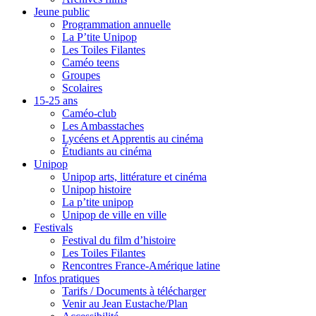
Jeune public
Programmation annuelle
La P’tite Unipop
Les Toiles Filantes
Caméo teens
Groupes
Scolaires
15-25 ans
Caméo-club
Les Ambasstaches
Lycéens et Apprentis au cinéma
Étudiants au cinéma
Unipop
Unipop arts, littérature et cinéma
Unipop histoire
La p’tite unipop
Unipop de ville en ville
Festivals
Festival du film d’histoire
Les Toiles Filantes
Rencontres France-Amérique latine
Infos pratiques
Tarifs / Documents à télécharger
Venir au Jean Eustache/Plan