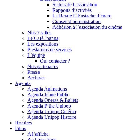
Statuts de l’association
Rapports d’activités
La Revue L’Eustache d’encre
Conseil d’administration
Adhésion à l’association du cinéma
Nos 5 salles
Le Café Joanna
Les expositions
Prestations de services
L’équipe
Qui contacter ?
Nos partenaires
Presse
Archives
Agenda
Agenda Animations
Agenda Jeune Public
Agenda Opéras & Ballets
Agenda P’tite Unipop
Agenda Unipop Cinéma
Agenda Unipop Histoire
Horaires
Films
A l’affiche
Archives films