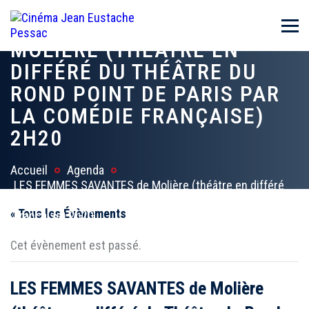
LES FEMMES SAVANTES DE
MOLIÈRE (THÉÂTRE EN
DIFFÉRÉ DU THÉÂTRE DU
ROND POINT DE PARIS PAR
LA COMÉDIE FRANÇAISE)
2H20
Accueil
Agenda
LES FEMMES SAVANTES de Molière (théâtre en différé
du Théâtre du Rond Point de Paris par la Comédie
« Tous les Évènements
Française) 2h20
Cet évènement est passé.
LES FEMMES SAVANTES de Molière