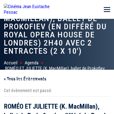
ROMÉO ET JULIETTE (K.
MACMILLAN), BALLET DE
PROKOFIEV (EN DIFFÉRÉ DU
ROYAL OPERA HOUSE DE
LONDRES) 2H40 AVEC 2
ENTRACTES (2 X 10′)
Accueil
Agenda
ROMÉO ET JULIETTE (K. MacMillan), ballet de Prokofiev
(en différé du Royal Opera House de Londres) 2h40
« Tous les Évènements
avec 2 entractes (2 x 10′)
Cet évènement est passé.
ROMÉO ET JULIETTE (K. MacMillan),