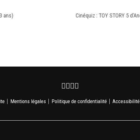
3 ans)
Cinéquiz : TOY STORY 5 d’A
Facebook
Instagram
Youtube
Newsletter
ite
Mentions légales
Politique de confidentialité
Accessibilité