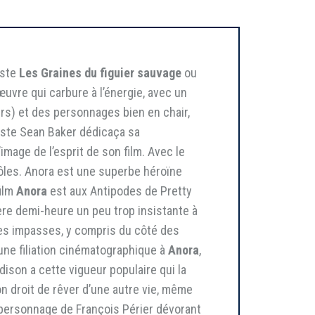
iste
Les Graines du figuier sauvage
ou
uvre qui carbure à l’énergie, avec un
rs) et des personnages bien en chair,
éaste Sean Baker dédicaça sa
’image de l’esprit de son film. Avec le
rôles. Anora est une superbe héroïne
film
Anora
est aux Antipodes de Pretty
ière demi-heure un peu trop insistante à
des impasses, y compris du côté des
 une filiation cinématographique à
Anora
,
Adison a cette vigueur populaire qui la
n droit de rêver d’une autre vie, même
le personnage de François Périer dévorant