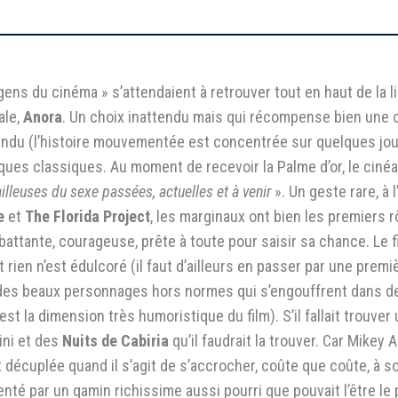
 gens du cinéma » s’attendaient à retrouver tout en haut de la l
ale,
Anora
. Un choix inattendu mais qui récompense bien une œ
tendu (l’histoire mouvementée est concentrée sur quelques jou
ques classiques. Au moment de recevoir la Palme d’or, le cin
ailleuses du sexe passées, actuelles et à venir
». Un geste rare, à l
e
et
The Florida Project
, les marginaux ont bien les premiers 
attante, courageuse, prête à toute pour saisir sa chance. Le 
rien n’est édulcoré (il faut d’ailleurs en passer par une prem
 à des beaux personnages hors normes qui s’engouffrent dans 
st la dimension très humoristique du film). S’il fallait trouver
ini et des
Nuits de Cabiria
qu’il faudrait la trouver. Car Mikey 
décuplée quand il s’agit de s’accrocher, coûte que coûte, à so
omenté par un gamin richissime aussi pourri que pouvait l’être 