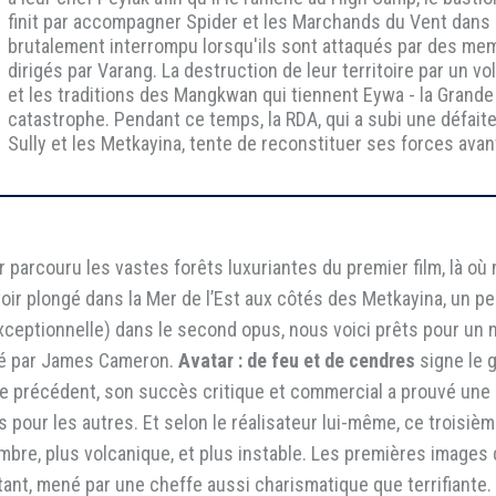
finit par accompagner Spider et les Marchands du Vent dans 
brutalement interrompu lorsqu'ils sont attaqués par des m
dirigés par Varang. La destruction de leur territoire par un 
et les traditions des Mangkwan qui tiennent Eywa - la Grand
catastrophe. Pendant ce temps, la RDA, qui a subi une défai
Sully et les Metkayina, tente de reconstituer ses forces ava
 parcouru les vastes forêts luxuriantes du premier film, là où n
voir plongé dans la Mer de l’Est aux côtés des Metkayina, un 
xceptionnelle) dans le second opus, nous voici prêts pour un
réé par James Cameron.
Avatar : de feu et de cendres
signe le g
ode précédent, son succès critique et commercial a prouvé une
ur les autres. Et selon le réalisateur lui-même, ce troisième f
bre, plus volcanique, et plus instable. Les premières images 
ant, mené par une cheffe aussi charismatique que terrifiante. Po