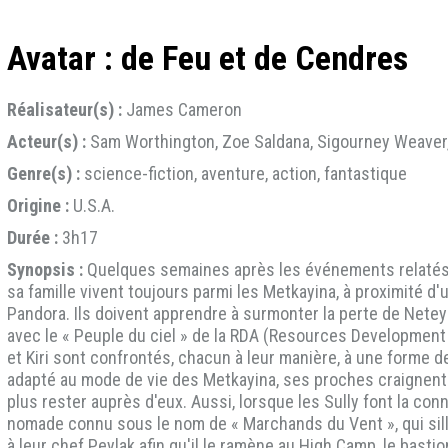
Avatar : de Feu et de Cendres
Réalisateur(s) :
James Cameron
Acteur(s) :
Sam Worthington, Zoe Saldana, Sigourney Weaver,
Genre(s) :
science-fiction, aventure, action, fantastique
Origine :
U.S.A.
Durée :
3h17
Synopsis :
Quelques semaines après les événements relatés d
sa famille vivent toujours parmi les Metkayina, à proximité d'u
Pandora. Ils doivent apprendre à surmonter la perte de Netey
avec le « Peuple du ciel » de la RDA (Resources Development Ad
et Kiri sont confrontés, chacun à leur manière, à une forme d
adapté au mode de vie des Metkayina, ses proches craignent 
plus rester auprès d'eux. Aussi, lorsque les Sully font la con
nomade connu sous le nom de « Marchands du Vent », qui sillon
à leur chef Peylak afin qu'il le ramène au High Camp, le bastio