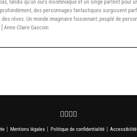
 pas, tandis qu’un ours insomniaque et un singe partent pour 
rt profondément, des personnages fantastiques surgissent parf
 et des rêves. Un monde imaginaire foisonnant, peuplé de pers
. ⎥ Anne-Claire Gascoin
Facebook
Instagram
Youtube
Newsletter
ite
Mentions légales
Politique de confidentialité
Accessibilité