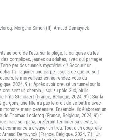
ercq, Morgane Simon (II), Arnaud Demuynck
au bord de l'eau, sur la plage, la banquise ou les
res, des complices, jeunes ou adultes, avec qui partager
a Terre par des tunnels mystérieux ? Secourir un
 méchant ? Taquiner une carpe jusqu'à ce que ce soit
joueurs, le merveilleux est au rendez-vous du
que, 2024, 9') : Après avoir creusé un tunnel sur la
s creusent un chemin jusqu'au pôle Sud, où ils
rits Standaert (France, Belgique, 2024, 9') : Sur la
 garçons, une fille n'a pas le droit de se battre avec
y, un monstre marin centenaire. Ensemble, ils élaborent un
le de Thomas Leclercq (France, Belgique, 2024, 9') :
glace mais son papa, préférant terminer sa sieste, lui
e et commence à creuser un trou. Tout d'un coup, elle
t Arnaud Demuynck (France, Belgique, 2024, 7') : Un