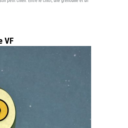
on petit chien. Entre le chiot, une grenouille et un
e VF