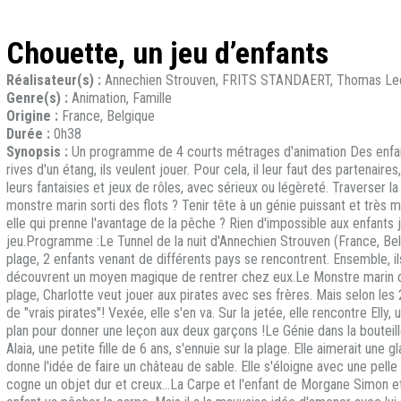
Chouette, un jeu d’enfants
Réalisateur(s) :
Annechien Strouven, FRITS STANDAERT, Thomas Lecl
Genre(s) :
Animation, Famille
Origine :
France, Belgique
Durée :
0h38
Synopsis :
Un programme de 4 courts métrages d'animation Des enfants 
rives d'un étang, ils veulent jouer. Pour cela, il leur faut des partenai
leurs fantaisies et jeux de rôles, avec sérieux ou légèreté. Traverser l
monstre marin sorti des flots ? Tenir tête à un génie puissant et très
elle qui prenne l'avantage de la pêche ? Rien d'impossible aux enfants 
jeu.Programme :Le Tunnel de la nuit d'Annechien Strouven (France, Belgi
plage, 2 enfants venant de différents pays se rencontrent. Ensemble, il
découvrent un moyen magique de rentrer chez eux.Le Monstre marin de F
plage, Charlotte veut jouer aux pirates avec ses frères. Mais selon les 2
de "vrais pirates"! Vexée, elle s'en va. Sur la jetée, elle rencontre Ell
plan pour donner une leçon aux deux garçons !Le Génie dans la bouteil
Alaia, une petite fille de 6 ans, s'ennuie sur la plage. Elle aimerait une 
donne l'idée de faire un château de sable. Elle s'éloigne avec une pell
cogne un objet dur et creux...La Carpe et l'enfant de Morgane Simon e