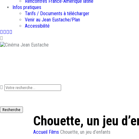
Rencontres France-Amérique latine
Infos pratiques
Tarifs / Documents à télécharger
Venir au Jean Eustache/Plan
Accessibilité
Facebook
Instagram
Youtube
Newsletter
Que recherchez-vous ?
Recherche
Chouette, un jeu d’e
Accueil
Films
Chouette, un jeu d’enfants