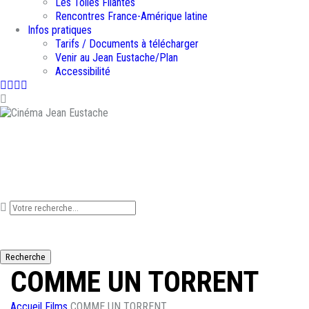
Les Toiles Filantes
Rencontres France-Amérique latine
Infos pratiques
Tarifs / Documents à télécharger
Venir au Jean Eustache/Plan
Accessibilité
Facebook
Instagram
Youtube
Newsletter
Que recherchez-vous ?
Recherche
COMME UN TORRENT
Accueil
Films
COMME UN TORRENT