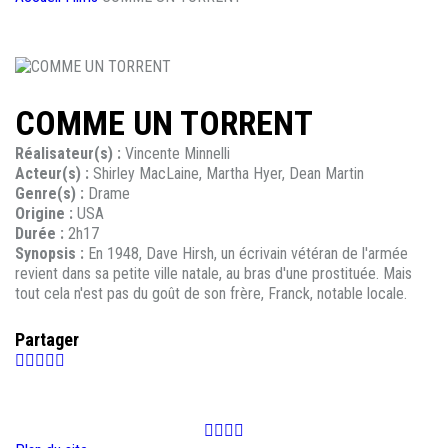
COMME UN TORRENT
Réalisateur(s) :
Vincente Minnelli
Acteur(s) :
Shirley MacLaine, Martha Hyer, Dean Martin
Genre(s) :
Drame
Origine :
USA
Durée :
2h17
Synopsis :
En 1948, Dave Hirsh, un écrivain vétéran de l'armée
revient dans sa petite ville natale, au bras d'une prostituée. Mais
tout cela n'est pas du goût de son frère, Franck, notable locale.
Partager
Facebook
Instagram
Youtube
Newsletter