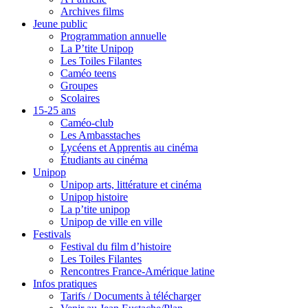
Archives films
Jeune public
Programmation annuelle
La P’tite Unipop
Les Toiles Filantes
Caméo teens
Groupes
Scolaires
15-25 ans
Caméo-club
Les Ambasstaches
Lycéens et Apprentis au cinéma
Étudiants au cinéma
Unipop
Unipop arts, littérature et cinéma
Unipop histoire
La p’tite unipop
Unipop de ville en ville
Festivals
Festival du film d’histoire
Les Toiles Filantes
Rencontres France-Amérique latine
Infos pratiques
Tarifs / Documents à télécharger