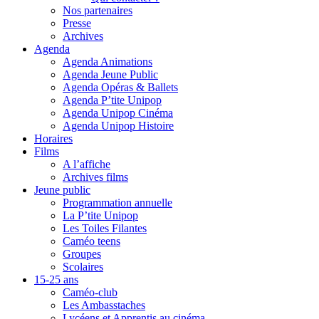
Nos partenaires
Presse
Archives
Agenda
Agenda Animations
Agenda Jeune Public
Agenda Opéras & Ballets
Agenda P’tite Unipop
Agenda Unipop Cinéma
Agenda Unipop Histoire
Horaires
Films
A l’affiche
Archives films
Jeune public
Programmation annuelle
La P’tite Unipop
Les Toiles Filantes
Caméo teens
Groupes
Scolaires
15-25 ans
Caméo-club
Les Ambasstaches
Lycéens et Apprentis au cinéma