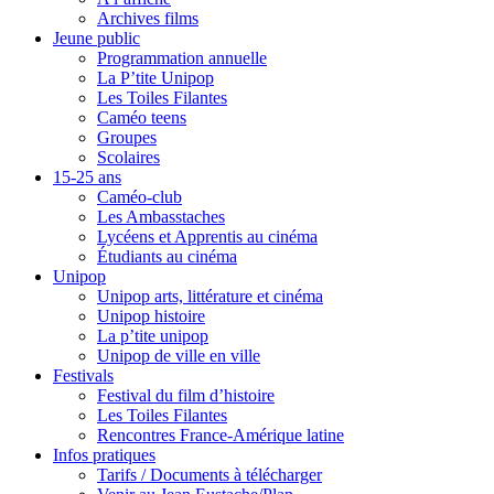
Archives films
Jeune public
Programmation annuelle
La P’tite Unipop
Les Toiles Filantes
Caméo teens
Groupes
Scolaires
15-25 ans
Caméo-club
Les Ambasstaches
Lycéens et Apprentis au cinéma
Étudiants au cinéma
Unipop
Unipop arts, littérature et cinéma
Unipop histoire
La p’tite unipop
Unipop de ville en ville
Festivals
Festival du film d’histoire
Les Toiles Filantes
Rencontres France-Amérique latine
Infos pratiques
Tarifs / Documents à télécharger