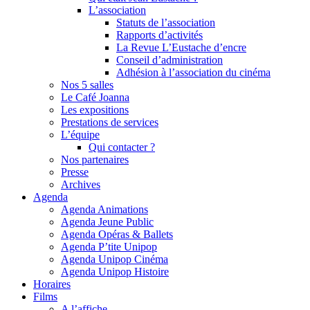
L’association
Statuts de l’association
Rapports d’activités
La Revue L’Eustache d’encre
Conseil d’administration
Adhésion à l’association du cinéma
Nos 5 salles
Le Café Joanna
Les expositions
Prestations de services
L’équipe
Qui contacter ?
Nos partenaires
Presse
Archives
Agenda
Agenda Animations
Agenda Jeune Public
Agenda Opéras & Ballets
Agenda P’tite Unipop
Agenda Unipop Cinéma
Agenda Unipop Histoire
Horaires
Films
A l’affiche