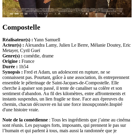
Compostelle
Réalisateur(s) :
Yann Samuell
Acteur(s) :
Alexandra Lamy, Julien Le Berre, Mélanie Doutey, Eric
Metayer, Cyril Gueï
Genre(s) :
comédie, drame
Origine :
France
Durée :
1h54
Synopsis :
Fred et Adam, un adolescent en rupture, ne se
connaissent pas. Pourtant, grâce à une association, ils entreprennent
ensemble le pèlerinage de Saint-Jacques-de-Compostelle. Elle
cherche à apaiser son passé, il tente de canaliser sa colère et son
sentiment d'abandon. Au fil des kilomètres, entre affrontements et
instants suspendus, un lien fragile se tisse. Face aux épreuves du
chemin, chacun découvre en lui une force insoupçonnée.Inspiré
d'une histoire vraie.
Note de la comédienne
: Tous les ingrédients que j’aime au cinéma
sont réunis. Les paysages forts, imposants, qui prennent le pas sur
l’humain et qui parlent à tous, mais aussi la randonnée que je