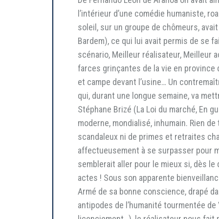
l’intérieur d’une comédie humaniste, roa
soleil, sur un groupe de chômeurs, avait
Bardem), ce qui lui avait permis de se f
scénario, Meilleur réalisateur, Meilleur
farces grinçantes de la vie en province
et campe devant l’usine… Un contremaîtr
qui, durant une longue semaine, va mett
Stéphane Brizé (La Loi du marché, En 
moderne, mondialisé, inhumain. Rien de t
scandaleux ni de primes et retraites cha
affectueusement à se surpasser pour mér
semblerait aller pour le mieux si, dès le 
actes ! Sous son apparente bienveillanc
Armé de sa bonne conscience, drapé dans
antipodes de l’humanité tourmentée de Vi
licenciement…), le réalisateur nous fai