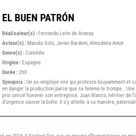
EL BUEN PATRÓN
Réalisateur(s) :
Fernando León de Aranoa
Acteur(s) :
Manolo Solo, Javier Bardem, Almudena Amor
Genre(s) :
Comédie
Origine :
Espagne
Durée :
2h0
Synopsis :
Un ex-employé viré qui proteste bruyamment et c
en danger la production parce que sa femme le trompe… Une sta
prix censé honorer son entreprise, Juan Blanco, héritier de l’
d’urgence sauver la boîte. Il s’y attelle, à sa manière, paternal
mé en 2016 A Perfect Day, sur un groupe d’humanitaires en mi