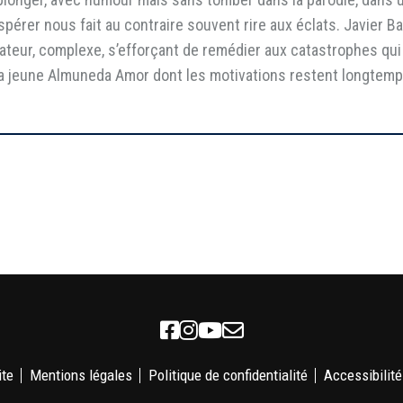
pérer nous fait au contraire souvent rire aux éclats. Javier B
teur, complexe, s’efforçant de remédier aux catastrophes qui
 la jeune Almuneda Amor dont les motivations restent longte
Facebook
Instagram
Youtube
Newsletter
ite
Mentions légales
Politique de confidentialité
Accessibilité