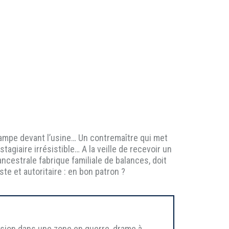
ampe devant l’usine… Un contremaître qui met
giaire irrésistible… A la veille de recevoir un
ancestrale fabrique familiale de balances, doit
iste et autoritaire : en bon patron ?
ssion dans une zone en guerre, drame à