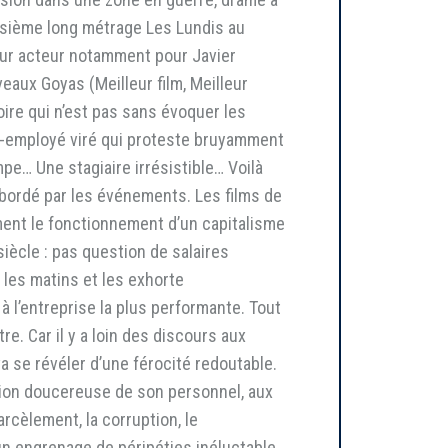
roisième long métrage Les Lundis au
leur acteur notamment pour Javier
eaux Goyas (Meilleur film, Meilleur
oire qui n’est pas sans évoquer les
ex-employé viré qui proteste bruyamment
e… Une stagiaire irrésistible… Voilà
ébordé par les événements. Les films de
ent le fonctionnement d’un capitalisme
siècle : pas question de salaires
 les matins et les exhorte
 l’entreprise la plus performante. Tout
tre. Car il y a loin des discours aux
a se révéler d’une férocité redoutable.
ation doucereuse de son personnel, aux
rcèlement, la corruption, le
un engrenage de péripéties inéluctable