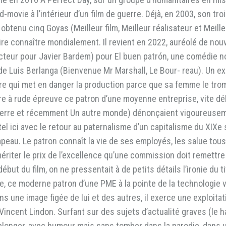
d-movie à l’intérieur d’un film de guerre. Déjà, en 2003, son t
 obtenu cinq Goyas (Meilleur film, Meilleur réalisateur et Meil
aire connaître mondialement. Il revient en 2022, auréolé de nouv
 acteur pour Javier Bardem) pour El buen patrón, une comédie n
 de Luis Berlanga (Bienvenue Mr Marshall, Le Bour- reau). Un 
e qui met en danger la production parce que sa femme le tromp
re à rude épreuve ce patron d’une moyenne entreprise, vite d
guerre et récemment Un autre monde) dénonçaient vigoureusem
el ici avec le retour au paternalisme d’un capitalisme du XIXe 
peau. Le patron connaît la vie de ses employés, les salue tous
iter le prix de l’excellence qu’une commission doit remettre à
début du film, on ne pressentait à de petits détails l’ironie du ti
e, ce moderne patron d’une PME à la pointe de la technologie v
 une image figée de lui et des autres, il exerce une exploit
ncent Lindon. Surfant sur des sujets d’actualité graves (le ha
t plonger, avec humour mais sans tomber dans la parodie, dans 