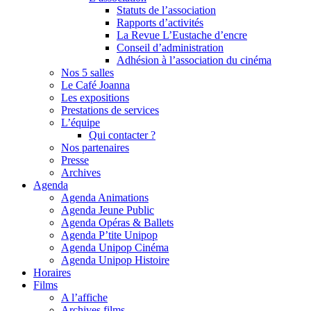
Statuts de l’association
Rapports d’activités
La Revue L’Eustache d’encre
Conseil d’administration
Adhésion à l’association du cinéma
Nos 5 salles
Le Café Joanna
Les expositions
Prestations de services
L’équipe
Qui contacter ?
Nos partenaires
Presse
Archives
Agenda
Agenda Animations
Agenda Jeune Public
Agenda Opéras & Ballets
Agenda P’tite Unipop
Agenda Unipop Cinéma
Agenda Unipop Histoire
Horaires
Films
A l’affiche
Archives films