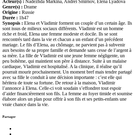
Acteur(s) :
Nadezhda Markina, Andrei Smirnov, Elena Lyadova
Genre(s) :
Drame
Origine :
Russie
Durée :
1h47
Synopsis :
Elena et Vladimir forment un couple d’un certain âge. Ils
sont issus de milieux sociaux différents. Vladimir est un homme
riche et froid, Elena une femme modeste et docile. Ils se sont
rencontrés tard dans la vie et chacun a un enfant d’un précédent
mariage. Le fils d’Elena, au chômage, ne parvient pas à subvenir
aux besoins de sa propre famille et demande sans cesse de l’argent à
sa mère. La fille de Vladimir est une jeune femme négligente, un
peu bohème, qui maintient son père à distance. Suite à un malaise
cardiaque, Vladimir est hospitalisé. A la clinique, il réalise qu’il
pourrait mourir prochainement. Un moment bref mais tendre partagé
avec sa fille le conduit à une décision importante : c’est elle qui
héritera de toute sa fortune. De retour à la maison, Vladimir
l’annonce à Elena. Celle-ci voit soudain s’effondrer tout espoir
d’aider financièrement son fils. La femme au foyer timide et soumise
élabore alors un plan pour offrir à son fils et ses petits-enfants une
vraie chance dans la vie.
Partager