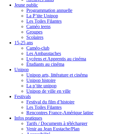
Jeune public
Programmation annuelle
La P’tite Unipop
Les Toiles Filantes
Caméo teens
Groupes
Scolaires
15-25 ans
Caméo-club
Les Ambasstaches
Lycéens et Apprentis au cinéma
Étudiants au cinéma
Unipop
Unipop arts, littérature et cinéma
Unipop histoire
La p’tite unipop
Unipop de ville en ville
Festivals
Festival du film d’histoire
Les Toiles Filantes
Rencontres France-Amérique latine
Infos pratiques
Tarifs / Documents à télécharger
Venir au Jean Eustache/Plan