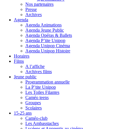
Nos partenaires
Presse
Archives
Agenda
Agenda Animations
Agenda Jeune Public
Agenda Opéras & Ballets
Agenda P’tite Unipop
Agenda Unipop Cinéma
Agenda Unipop Histoire
Horaires
Films
A l’affiche
Archives films
Jeune public
Programmation annuelle
La P’tite Unipop
Les Toiles Filantes
Caméo teens
Groupes
Scolaires
15-25 ans
Caméo-club
Les Ambasstaches
Lycéens et Apprentis au cinéma