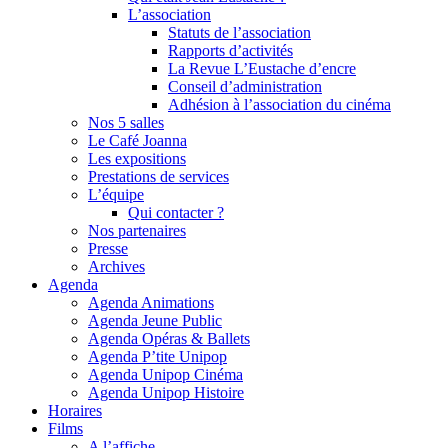
L’association
Statuts de l’association
Rapports d’activités
La Revue L’Eustache d’encre
Conseil d’administration
Adhésion à l’association du cinéma
Nos 5 salles
Le Café Joanna
Les expositions
Prestations de services
L’équipe
Qui contacter ?
Nos partenaires
Presse
Archives
Agenda
Agenda Animations
Agenda Jeune Public
Agenda Opéras & Ballets
Agenda P’tite Unipop
Agenda Unipop Cinéma
Agenda Unipop Histoire
Horaires
Films
A l’affiche