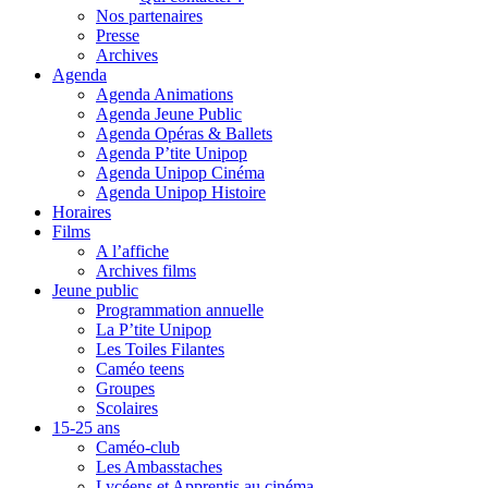
Nos partenaires
Presse
Archives
Agenda
Agenda Animations
Agenda Jeune Public
Agenda Opéras & Ballets
Agenda P’tite Unipop
Agenda Unipop Cinéma
Agenda Unipop Histoire
Horaires
Films
A l’affiche
Archives films
Jeune public
Programmation annuelle
La P’tite Unipop
Les Toiles Filantes
Caméo teens
Groupes
Scolaires
15-25 ans
Caméo-club
Les Ambasstaches
Lycéens et Apprentis au cinéma