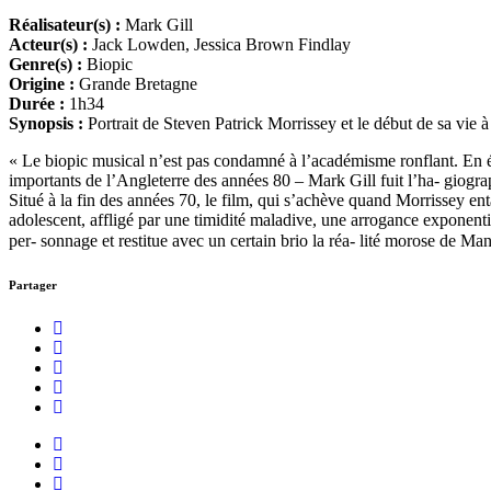
Réalisateur(s) :
Mark Gill
Acteur(s) :
Jack Lowden, Jessica Brown Findlay
Genre(s) :
Biopic
Origine :
Grande Bretagne
Durée :
1h34
Synopsis :
Portrait de Steven Patrick Morrissey et le début de sa vie
« Le biopic musical n’est pas condamné à l’académisme ronflant. En év
importants de l’Angleterre des années 80 – Mark Gill fuit l’ha- giogra
Situé à la fin des années 70, le film, qui s’achève quand Morrissey en
adolescent, affligé par une timidité maladive, une arrogance exponenti
per- sonnage et restitue avec un certain brio la réa- lité morose de Ma
Partager
Facebook
Instagram
Youtube