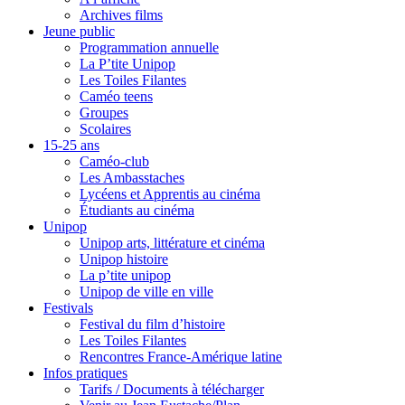
Archives films
Jeune public
Programmation annuelle
La P’tite Unipop
Les Toiles Filantes
Caméo teens
Groupes
Scolaires
15-25 ans
Caméo-club
Les Ambasstaches
Lycéens et Apprentis au cinéma
Étudiants au cinéma
Unipop
Unipop arts, littérature et cinéma
Unipop histoire
La p’tite unipop
Unipop de ville en ville
Festivals
Festival du film d’histoire
Les Toiles Filantes
Rencontres France-Amérique latine
Infos pratiques
Tarifs / Documents à télécharger