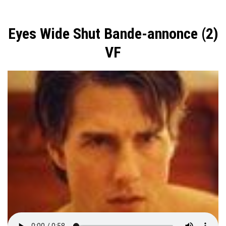
VF
Eyes Wide Shut Bande-annonce (2)
E
VF