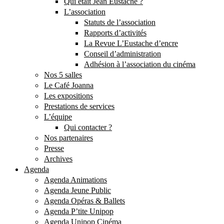
Qui était Jean Eustache ?
L’association
Statuts de l’association
Rapports d’activités
La Revue L’Eustache d’encre
Conseil d’administration
Adhésion à l’association du cinéma
Nos 5 salles
Le Café Joanna
Les expositions
Prestations de services
L’équipe
Qui contacter ?
Nos partenaires
Presse
Archives
Agenda
Agenda Animations
Agenda Jeune Public
Agenda Opéras & Ballets
Agenda P’tite Unipop
Agenda Unipop Cinéma