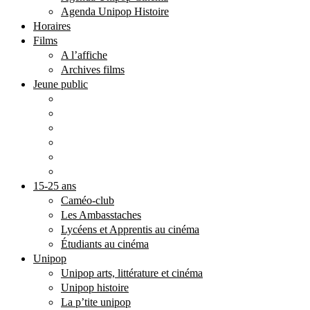
Agenda Unipop Histoire
Horaires
Films
A l’affiche
Archives films
Jeune public
Programmation annuelle
La P’tite Unipop
Les Toiles Filantes
Caméo teens
Groupes
Scolaires
15-25 ans
Caméo-club
Les Ambasstaches
Lycéens et Apprentis au cinéma
Étudiants au cinéma
Unipop
Unipop arts, littérature et cinéma
Unipop histoire
La p’tite unipop