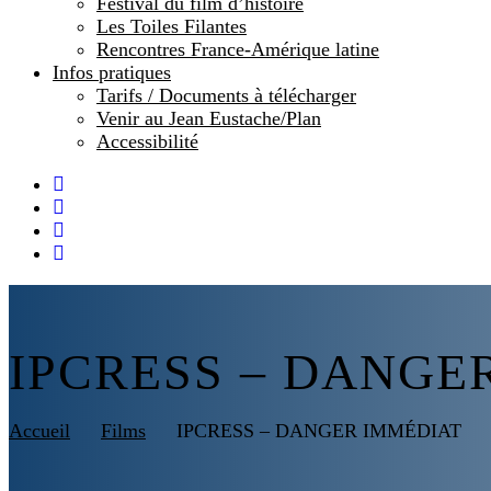
Festival du film d’histoire
Les Toiles Filantes
Rencontres France-Amérique latine
Infos pratiques
Tarifs / Documents à télécharger
Venir au Jean Eustache/Plan
Accessibilité
Facebook
Instagram
Youtube
Newsletter
IPCRESS – DANGE
Accueil
Films
IPCRESS – DANGER IMMÉDIAT