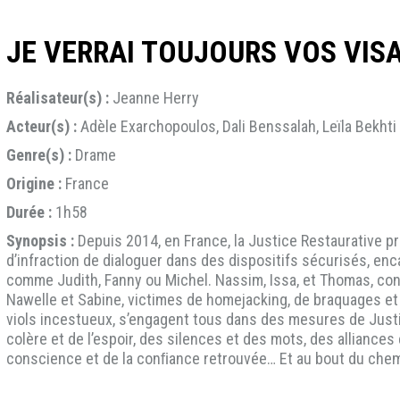
JE VERRAI TOUJOURS VOS VIS
Réalisateur(s) :
Jeanne Herry
Acteur(s) :
Adèle Exarchopoulos, Dali Benssalah, Leïla Bekhti
Genre(s) :
Drame
Origine :
France
Durée :
1h58
Synopsis :
Depuis 2014, en France, la Justice Restaurative 
d’infraction de dialoguer dans des dispositifs sécurisés, e
comme Judith, Fanny ou Michel. Nassim, Issa, et Thomas, con
Nawelle et Sabine, victimes de homejacking, de braquages et d
viols incestueux, s’engagent tous dans des mesures de Justice
colère et de l’espoir, des silences et des mots, des alliance
conscience et de la conﬁance retrouvée… Et au bout du chemin,