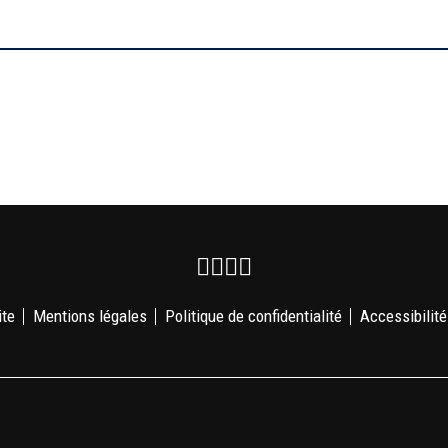
Facebook
Instagram
Youtube
Newsletter
ite
Mentions légales
Politique de confidentialité
Accessibilité