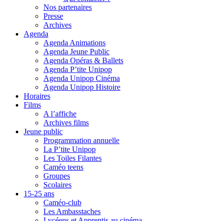
Nos partenaires
Presse
Archives
Agenda
Agenda Animations
Agenda Jeune Public
Agenda Opéras & Ballets
Agenda P’tite Unipop
Agenda Unipop Cinéma
Agenda Unipop Histoire
Horaires
Films
A l’affiche
Archives films
Jeune public
Programmation annuelle
La P’tite Unipop
Les Toiles Filantes
Caméo teens
Groupes
Scolaires
15-25 ans
Caméo-club
Les Ambasstaches
Lycéens et Apprentis au cinéma