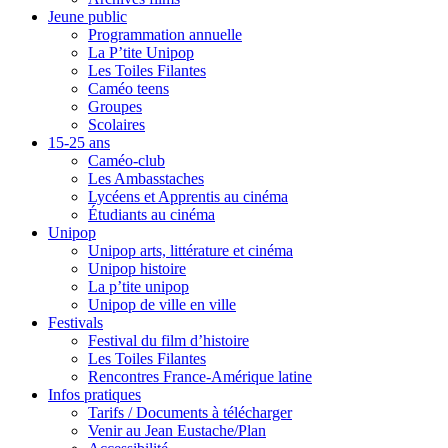
Jeune public
Programmation annuelle
La P’tite Unipop
Les Toiles Filantes
Caméo teens
Groupes
Scolaires
15-25 ans
Caméo-club
Les Ambasstaches
Lycéens et Apprentis au cinéma
Étudiants au cinéma
Unipop
Unipop arts, littérature et cinéma
Unipop histoire
La p’tite unipop
Unipop de ville en ville
Festivals
Festival du film d’histoire
Les Toiles Filantes
Rencontres France-Amérique latine
Infos pratiques
Tarifs / Documents à télécharger
Venir au Jean Eustache/Plan