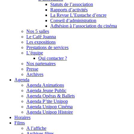
Statuts de l’association
Rapports d’activités
La Revue L’Eustache d’encre
Conseil d’administration
Adhésion à l’association du cinéma
Nos 5 salles
Le Café Joanna
Les expositions
Prestations de services
L’équipe
Qui contacter ?
Nos partenaires
Presse
Archives
Agenda
Agenda Animations
Agenda Jeune Public
Agenda Opéras & Ballets
Agenda P’tite Unipop
Agenda Unipop Cinéma
Agenda Unipop Histoire
Horaires
Films
A l’affiche
Archives films