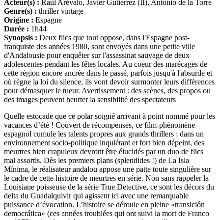
Acteur(s) :
Raúl Arévalo, Javier Gutiérrez (II), Antonio de la Torre
Genre(s) :
thriller vintage
Origine :
Espagne
Durée :
1h44
Synopsis :
Deux flics que tout oppose, dans l'Espagne post-
franquiste des années 1980, sont envoyés dans une petite ville
d'Andalousie pour enquêter sur l'assassinat sauvage de deux
adolescentes pendant les fêtes locales. Au coeur des marécages de
cette région encore ancrée dans le passé, parfois jusqu'à l'absurde et
où règne la loi du silence, ils vont devoir surmonter leurs différences
pour démasquer le tueur. Avertissement : des scènes, des propos ou
des images peuvent heurter la sensibilité des spectateurs
Quelle estocade que ce polar soigné arrivant à point nommé pour les
vacances d’été ! Couvert de récompenses, ce film-phénomène
espagnol cumule les talents propres aux grands thrillers : dans un
environnement socio-politique inquiétant et fort bien dépeint, des
meurtres bien crapuleux devront être élucidés par un duo de flics
mal assortis. Dès les premiers plans (splendides !) de La Isla
Mínima, le réalisateur andalou appose une patte toute singulière sur
le cadre de cette histoire de meurtres en série. Non sans rappeler la
Louisiane poisseuse de la série True Detective, ce sont les décors du
delta du Guadalquivir qui agissent ici avec une remarquable
puissance d’évocation. L’histoire se déroule en pleine «transición
democrática» (ces années troublées qui ont suivi la mort de Franco