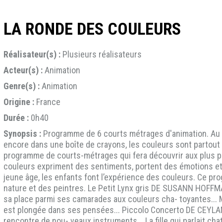
LA RONDE DES COULEURS
Réalisateur(s) :
Plusieurs réalisateurs
Acteur(s) :
Animation
Genre(s) :
Animation
Origine :
France
Durée :
0h40
Synopsis :
Programme de 6 courts métrages d'animation. Au fi
encore dans une boîte de crayons, les couleurs sont partout
programme de courts-métrages qui fera découvrir aux plus pet
couleurs expriment des sentiments, portent des émotions et 
jeune âge, les enfants font l’expérience des couleurs. Ce pro
nature et des peintres. Le Petit Lynx gris DE SUSANN HOFFMAN
sa place parmi ses camarades aux couleurs cha- toyantes...
est plongée dans ses pensées... Piccolo Concerto DE CEYLAN
rencontre de nou- veaux instruments... La fille qui parlait 