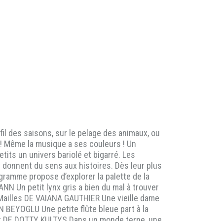
l des saisons, sur le pelage des animaux, ou
 ! Même la musique a ses couleurs ! Un
its un univers bariolé et bigarré. Les
donnent du sens aux histoires. Dès leur plus
gramme propose d’explorer la palette de la
N Un petit lynx gris a bien du mal à trouver
 Mailles DE VAIANA GAUTHIER Une vieille dame
 BEYOGLU Une petite flûte bleue part à la
chat DE DOTTY KULTYS Dans un monde terne, une