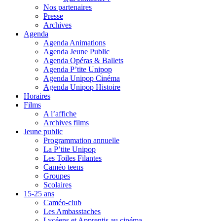
Nos partenaires
Presse
Archives
Agenda
Agenda Animations
Agenda Jeune Public
Agenda Opéras & Ballets
Agenda P’tite Unipop
Agenda Unipop Cinéma
Agenda Unipop Histoire
Horaires
Films
A l’affiche
Archives films
Jeune public
Programmation annuelle
La P’tite Unipop
Les Toiles Filantes
Caméo teens
Groupes
Scolaires
15-25 ans
Caméo-club
Les Ambasstaches
Lycéens et Apprentis au cinéma