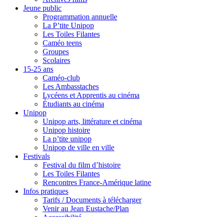
Jeune public
Programmation annuelle
La P’tite Unipop
Les Toiles Filantes
Caméo teens
Groupes
Scolaires
15-25 ans
Caméo-club
Les Ambasstaches
Lycéens et Apprentis au cinéma
Étudiants au cinéma
Unipop
Unipop arts, littérature et cinéma
Unipop histoire
La p’tite unipop
Unipop de ville en ville
Festivals
Festival du film d’histoire
Les Toiles Filantes
Rencontres France-Amérique latine
Infos pratiques
Tarifs / Documents à télécharger
Venir au Jean Eustache/Plan