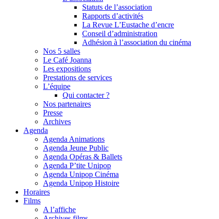
Statuts de l’association
Rapports d’activités
La Revue L’Eustache d’encre
Conseil d’administration
Adhésion à l’association du cinéma
Nos 5 salles
Le Café Joanna
Les expositions
Prestations de services
L’équipe
Qui contacter ?
Nos partenaires
Presse
Archives
Agenda
Agenda Animations
Agenda Jeune Public
Agenda Opéras & Ballets
Agenda P’tite Unipop
Agenda Unipop Cinéma
Agenda Unipop Histoire
Horaires
Films
A l’affiche
Archives films