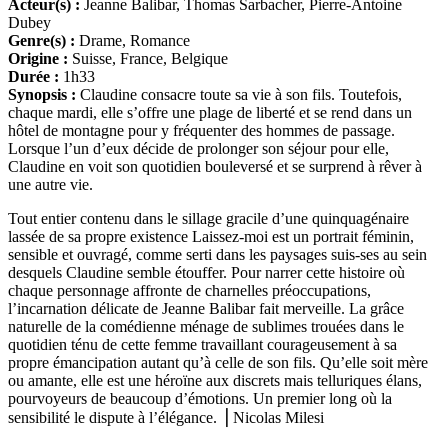
Acteur(s) :
Jeanne Balibar, Thomas Sarbacher, Pierre-Antoine
Dubey
Genre(s) :
Drame, Romance
Origine :
Suisse, France, Belgique
Durée :
1h33
Synopsis :
Claudine consacre toute sa vie à son fils. Toutefois,
chaque mardi, elle s’offre une plage de liberté et se rend dans un
hôtel de montagne pour y fréquenter des hommes de passage.
Lorsque l’un d’eux décide de prolonger son séjour pour elle,
Claudine en voit son quotidien bouleversé et se surprend à rêver à
une autre vie.
Tout entier contenu dans le sillage gracile d’une quinquagénaire
lassée de sa propre existence Laissez-moi est un portrait féminin,
sensible et ouvragé, comme serti dans les paysages suis-ses au sein
desquels Claudine semble étouffer. Pour narrer cette histoire où
chaque personnage affronte de charnelles préoccupations,
l’incarnation délicate de Jeanne Balibar fait merveille. La grâce
naturelle de la comédienne ménage de sublimes trouées dans le
quotidien ténu de cette femme travaillant courageusement à sa
propre émancipation autant qu’à celle de son fils. Qu’elle soit mère
ou amante, elle est une héroïne aux discrets mais telluriques élans,
pourvoyeurs de beaucoup d’émotions. Un premier long où la
sensibilité le dispute à l’élégance. ⎥ Nicolas Milesi