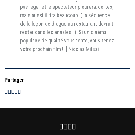
pas léger et le spectateur pleurera, certes,
mais aussi il rira beaucoup. (La séquence
de la leçon de drague au restaurant devrait
rester dans les annales…). Si un cinéma
populaire de qualité vous tente, vous tenez
votre prochain film ! ⎥ Nicolas Milesi
Partager
Facebook
Instagram
Youtube
Newsletter