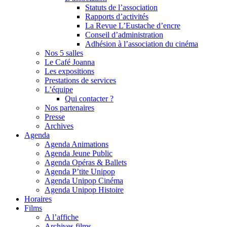
Statuts de l’association
Rapports d’activités
La Revue L’Eustache d’encre
Conseil d’administration
Adhésion à l’association du cinéma
Nos 5 salles
Le Café Joanna
Les expositions
Prestations de services
L’équipe
Qui contacter ?
Nos partenaires
Presse
Archives
Agenda
Agenda Animations
Agenda Jeune Public
Agenda Opéras & Ballets
Agenda P’tite Unipop
Agenda Unipop Cinéma
Agenda Unipop Histoire
Horaires
Films
A l’affiche
Archives films