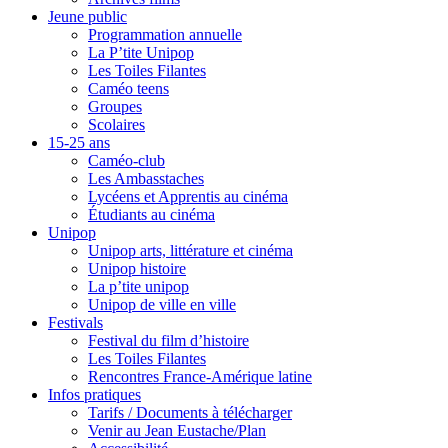
Jeune public
Programmation annuelle
La P’tite Unipop
Les Toiles Filantes
Caméo teens
Groupes
Scolaires
15-25 ans
Caméo-club
Les Ambasstaches
Lycéens et Apprentis au cinéma
Étudiants au cinéma
Unipop
Unipop arts, littérature et cinéma
Unipop histoire
La p’tite unipop
Unipop de ville en ville
Festivals
Festival du film d’histoire
Les Toiles Filantes
Rencontres France-Amérique latine
Infos pratiques
Tarifs / Documents à télécharger
Venir au Jean Eustache/Plan