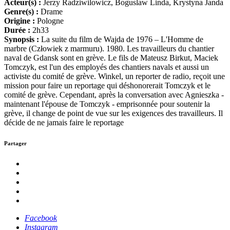
Acteur(s) :
Jerzy Radziwilowicz, Boguslaw Linda, Krystyna Janda
Genre(s) :
Drame
Origine :
Pologne
Durée :
2h33
Synopsis :
La suite du film de Wajda de 1976 – L'Homme de
marbre (Człowiek z marmuru). 1980. Les travailleurs du chantier
naval de Gdansk sont en grève. Le fils de Mateusz Birkut, Maciek
Tomczyk, est l'un des employés des chantiers navals et aussi un
activiste du comité de grève. Winkel, un reporter de radio, reçoit une
mission pour faire un reportage qui déshonorerait Tomczyk et le
comité de grève. Cependant, après la conversation avec Agnieszka -
maintenant l'épouse de Tomczyk - emprisonnée pour soutenir la
grève, il change de point de vue sur les exigences des travailleurs. Il
décide de ne jamais faire le reportage
Partager
Facebook
Instagram