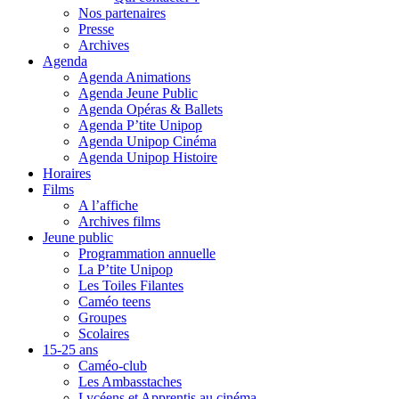
Nos partenaires
Presse
Archives
Agenda
Agenda Animations
Agenda Jeune Public
Agenda Opéras & Ballets
Agenda P’tite Unipop
Agenda Unipop Cinéma
Agenda Unipop Histoire
Horaires
Films
A l’affiche
Archives films
Jeune public
Programmation annuelle
La P’tite Unipop
Les Toiles Filantes
Caméo teens
Groupes
Scolaires
15-25 ans
Caméo-club
Les Ambasstaches
Lycéens et Apprentis au cinéma