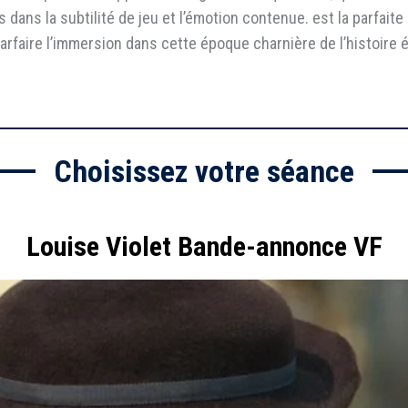
s dans la subtilité de jeu et l’émotion contenue. est la parfaite
 parfaire l’immersion dans cette époque charnière de l’histoire 
Choisissez votre séance
Louise Violet Bande-annonce VF