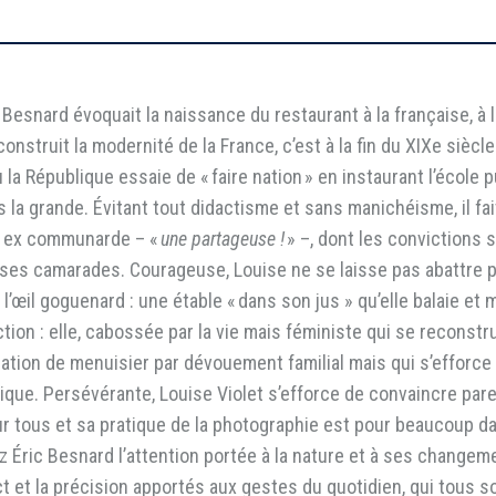
c Besnard évoquait la naissance du restaurant à la française, à l
truit la modernité de la France, c’est à la fin du XIXe siècle 
la République essaie de « faire nation » en instaurant l’école
s la grande. Évitant tout didactisme et sans manichéisme, il fa
ne ex communarde – «
une partageuse !
» –, dont les convictions 
ses camarades. Courageuse, Louise ne se laisse pas abattre par
, l’œil goguenard : une étable « dans son jus » qu’elle balai
action : elle, cabossée par la vie mais féministe qui se reconstr
 vocation de menuisier par dévouement familial mais qui s’effor
olique. Persévérante, Louise Violet s’efforce de convaincre par
tous et sa pratique de la photographie est pour beaucoup dans 
ez Éric Besnard l’attention portée à la nature et à ses chang
t et la précision apportés aux gestes du quotidien, qui tous so