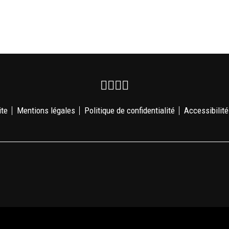
Facebook
Instagram
Youtube
Newsletter
ite
Mentions légales
Politique de confidentialité
Accessibilité