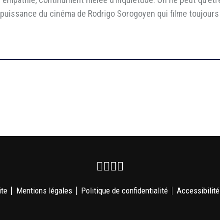
puissance du cinéma de Rodrigo Sorogoyen qui filme toujours ju
Facebook
Instagram
Youtube
Newsletter
ite
Mentions légales
Politique de confidentialité
Accessibilité