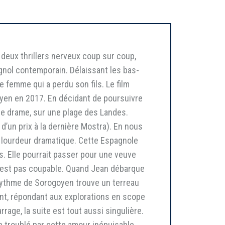
c deux thrillers nerveux coup sur coup,
gnol contemporain. Délaissant les bas-
e femme qui a perdu son fils. Le film
yen en 2017. En décidant de poursuivre
s le drame, sur une plage des Landes.
d’un prix à la dernière Mostra). En nous
 lourdeur dramatique. Cette Espagnole
s. Elle pourrait passer pour une veuve
 n’est pas coupable. Quand Jean débarque
rythme de Sorogoyen trouve un terreau
ent, répondant aux explorations en scope
rrage, la suite est tout aussi singulière.
 troublé par cette amour inépuisable