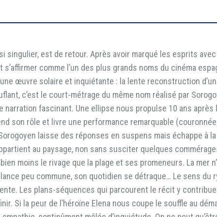
si singulier, est de retour. Après avoir marqué les esprits ave
ent s’affirmer comme l’un des plus grands noms du cinéma espa
 une œuvre solaire et inquiétante : la lente reconstruction d’un
lant, c’est le court-métrage du même nom réalisé par Sorogo
il de narration fascinant. Une ellipse nous propulse 10 ans aprè
rend son rôle et livre une performance remarquable (couronnée 
, Sorogoyen laisse des réponses en suspens mais échappe à la
e appartient au paysage, non sans susciter quelques commérage
e bien moins le rivage que la plage et ses promeneurs. La mer
mblance peu commune, son quotidien se détraque… Le sens du 
anente. Les plans-séquences qui parcourent le récit y contribu
nir. Si la peur de l’héroïne Elena nous coupe le souffle au déma
 empathie, continûment mêlée d’inquiétude. On ne peut qu’être