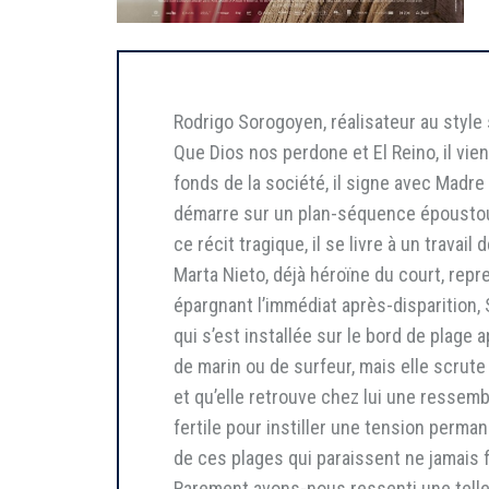
Rodrigo Sorogoyen, réalisateur au style 
Que Dios nos perdone et El Reino, il vi
fonds de la société, il signe avec Madre
démarre sur un plan-séquence époustouf
ce récit tragique, il se livre à un trava
Marta Nieto, déjà héroïne du court, rep
épargnant l’immédiat après-disparition
qui s’est installée sur le bord de plag
de marin ou de surfeur, mais elle scrut
et qu’elle retrouve chez lui une resse
fertile pour instiller une tension perm
de ces plages qui paraissent ne jamais fi
Rarement avons-nous ressenti une telle