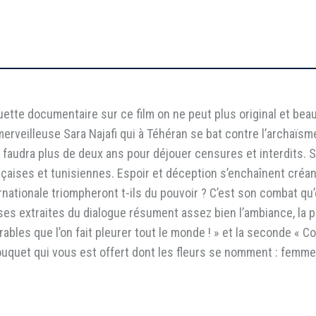
iquette documentaire sur ce film on ne peut plus original et bea
la merveilleuse Sara Najafi qui à Téhéran se bat contre l’archaï
ui faudra plus de deux ans pour déjouer censures et interdits.
nçaises et tunisiennes. Espoir et déception s’enchaînent créa
ternationale triompheront t-ils du pouvoir ? C’est son combat q
ases extraites du dialogue résument assez bien l’ambiance, la 
rables que l’on fait pleurer tout le monde ! » et la seconde «
uquet qui vous est offert dont les fleurs se nomment : femme