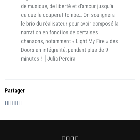
de musique, de liberté et d’amour jusqu’à
ce que le couperet tombe… On soulignera
le brio du réalisateur pour avoir composé la
narration en fonction de certaines
chansons, notamment « Light My Fire » des
Doors en intégralité, pendant plus de 9
minutes ! ⎥ Julia Pereira
Partager
Facebook
Instagram
Youtube
Newsletter