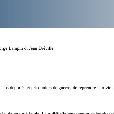
orge Lampin & Jean Dréville
ciens déportés et prisonniers de guerre, de reprendre leur vie s
s, de retour à la vie. Leur difficile rencontre avec les choses