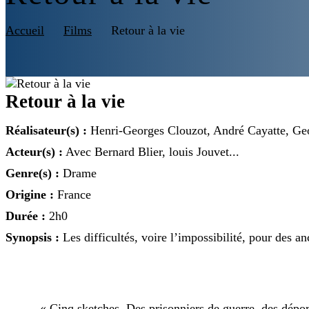
Accueil
Films
Retour à la vie
Retour à la vie
Réalisateur(s) :
Henri-Georges Clouzot, André Cayatte, Ge
Acteur(s) :
Avec Bernard Blier, louis Jouvet...
Genre(s) :
Drame
Origine :
France
Durée :
2h0
Synopsis :
Les difficultés, voire l’impossibilité, pour des an
« Cinq sketches. Des prisonniers de guerre, des déporté