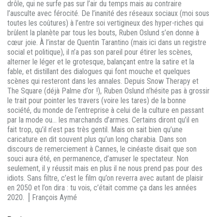
drôle, qui ne surfe pas sur l’air du temps mais au contraire
l’ausculte avec férocité. De l’inanité des réseaux sociaux (moi sous
toutes les coûtures) à l’entre soi vertigineux des hyper-riches qui
brûlent la planète par tous les bouts, Ruben Oslund s’en donne à
cœur joie. À l’instar de Quentin Tarantino (mais ici dans un registre
social et politique), il n’a pas son pareil pour étirer les scènes,
alterner le léger et le grotesque, balançant entre la satire et la
fable, et distillant des dialogues qui font mouche et quelques
scènes qui resteront dans les annales. Depuis Snow Therapy et
The Square (déjà Palme d’or !), Ruben Oslund n’hésite pas à grossir
le trait pour pointer les travers (voire les tares) de la bonne
société, du monde de l’entreprise à celui de la culture en passant
par la mode ou… les marchands d’armes. Certains diront qu’il en
fait trop, qu’il n’est pas très gentil. Mais on sait bien qu’une
caricature en dit souvent plus qu’un long charabia. Dans son
discours de remerciement à Cannes, le cinéaste disait que son
souci aura été, en permanence, d’amuser le spectateur. Non
seulement, il y réussit mais en plus il ne nous prend pas pour des
idiots. Sans filtre, c’est le film qu’on reverra avec autant de plaisir
en 2050 et l’on dira : tu vois, c’était comme ça dans les années
2020. ⎥ François Aymé