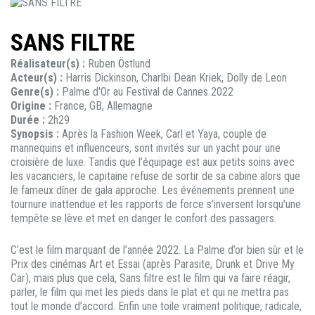
SANS FILTRE
Réalisateur(s) :
Ruben Östlund
Acteur(s) :
Harris Dickinson, Charlbi Dean Kriek, Dolly de Leon
Genre(s) :
Palme d'Or au Festival de Cannes 2022
Origine :
France, GB, Allemagne
Durée :
2h29
Synopsis :
Après la Fashion Week, Carl et Yaya, couple de
mannequins et influenceurs, sont invités sur un yacht pour une
croisière de luxe. Tandis que l’équipage est aux petits soins avec
les vacanciers, le capitaine refuse de sortir de sa cabine alors que
le fameux dîner de gala approche. Les événements prennent une
tournure inattendue et les rapports de force s'inversent lorsqu'une
tempête se lève et met en danger le confort des passagers.
C’est le film marquant de l’année 2022. La Palme d’or bien sûr et le
Prix des cinémas Art et Essai (après Parasite, Drunk et Drive My
Car), mais plus que cela, Sans filtre est le film qui va faire réagir,
parler, le film qui met les pieds dans le plat et qui ne mettra pas
tout le monde d’accord. Enfin une toile vraiment politique, radicale,