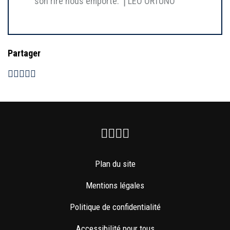
son rire nous emporte. ⎥ LÉO ORTUNO
Partager
Facebook
Instagram
Youtube
Newsletter
Plan du site
Mentions légales
Politique de confidentialité
Accessibilité pour tous