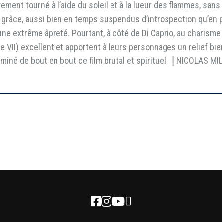
ment tourné à l’aide du soleil et à la lueur des flammes, sans
 grâce, aussi bien en temps suspendus d’introspection qu’en 
une extrême âpreté. Pourtant, à côté de Di Caprio, au charisme
e VII) excellent et apportent à leurs personnages un relief b
aminé de bout en bout ce film brutal et spirituel. ⎥ NICOLAS MI
Newsletter
Facebook
Instagram
Youtube