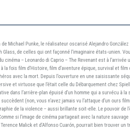
de Michael Punke, le réalisateur oscarisé Alejandro González Iñá
 Glass, de celles qui ont façonné l’imaginaire états-unien. Vo
du cinéma – Leonardo di Caprio – The Revenant est à l’arrivée 
 la fois film d’Histoire, film d’aventure épique, survival et fil
 héros avec la mort. Depuis l’ouverture en une saisissante sé
rsive et virtuose que l’était celle du Débarquement chez Spielb
tive dans l’arrière-plan épuisé d’un homme qui a survécu à l
ccèdent (non, vous n’avez jamais vu l’attaque d’un ours filmée 
phie de la violence – aussi brillante soit-elle. Le pouvoir de l
omme si l’image de cinéma partageait avec la nature sauvage
Terence Malick et d’Alfonso Cuarón, pourrait bien trouver un 