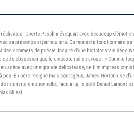
 le réalisateur Uberto Pasolini évoquait avec beaucoup d’émotio
vec sa présence si particulière. Ce modeste fonctionnaire se 
lm à des sommets de poésie. Inspiré d’une histoire vraie décou
cette obsession que le cinéaste italien avoue : « Comme toujou
s en scène avec une grande délicatesse, ce film impressionnis
u à peu. En père résigné mais courageux, James Norton use d’un
e intensité émotionnelle. Face à lui, le petit Daniel Lamont e
las Milesi