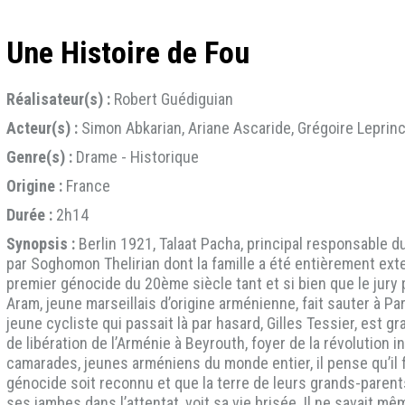
Une Histoire de Fou
Réalisateur(s) :
Robert Guédiguian
Acteur(s) :
Simon Abkarian, Ariane Ascaride, Grégoire Leprin
Genre(s) :
Drame - Historique
Origine :
France
Durée :
2h14
Synopsis :
Berlin 1921, Talaat Pacha, principal responsable 
par Soghomon Thelirian dont la famille a été entièrement ext
premier génocide du 20ème siècle tant et si bien que le jury p
Aram, jeune marseillais d’origine arménienne, fait sauter à Pa
jeune cycliste qui passait là par hasard, Gilles Tessier, est g
de libération de l’Arménie à Beyrouth, foyer de la révolution
camarades, jeunes arméniens du monde entier, il pense qu’il f
génocide soit reconnu et que la terre de leurs grands-parents 
ses jambes dans l’attentat, voit sa vie brisée. Il ne savait mê