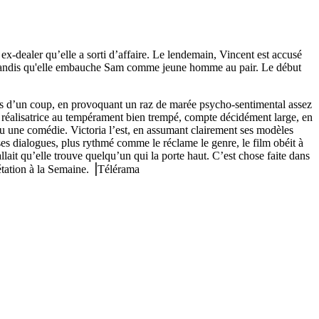
x-dealer qu’elle a sorti d’affaire. Le lendemain, Vincent est accusé
nt tandis qu'elle embauche Sam comme jeune homme au pair. Le début
termes d’un coup, en provoquant un raz de marée psycho-sentimental assez
eune réalisatrice au tempérament bien trempé, compte décidément large, en
ensu une comédie. Victoria l’est, en assumant clairement ses modèles
ses dialogues, plus rythmé comme le réclame le genre, le film obéit à
llait qu’elle trouve quelqu’un qui la porte haut. C’est chose faite dans
rétation à la Semaine. ⎥Télérama