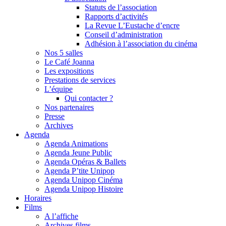
Statuts de l’association
Rapports d’activités
La Revue L’Eustache d’encre
Conseil d’administration
Adhésion à l’association du cinéma
Nos 5 salles
Le Café Joanna
Les expositions
Prestations de services
L’équipe
Qui contacter ?
Nos partenaires
Presse
Archives
Agenda
Agenda Animations
Agenda Jeune Public
Agenda Opéras & Ballets
Agenda P’tite Unipop
Agenda Unipop Cinéma
Agenda Unipop Histoire
Horaires
Films
A l’affiche
Archives films