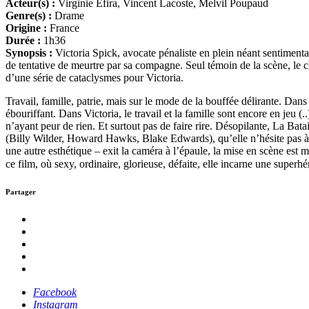
Acteur(s) :
Virginie Efira, Vincent Lacoste, Melvil Poupaud
Genre(s) :
Drame
Origine :
France
Durée :
1h36
Synopsis :
Victoria Spick, avocate pénaliste en plein néant sentimenta
de tentative de meurtre par sa compagne. Seul témoin de la scène, le
d’une série de cataclysmes pour Victoria.
Travail, famille, patrie, mais sur le mode de la bouffée délirante. Dan
ébouriffant. Dans Victoria, le travail et la famille sont encore en jeu 
n’ayant peur de rien. Et surtout pas de faire rire. Désopilante, La Bata
(Billy Wilder, Howard Hawks, Blake Edwards), qu’elle n’hésite pas à ci
une autre esthétique – exit la caméra à l’épaule, la mise en scène est m
ce film, où sexy, ordinaire, glorieuse, défaite, elle incarne une supe
Partager
Facebook
Instagram