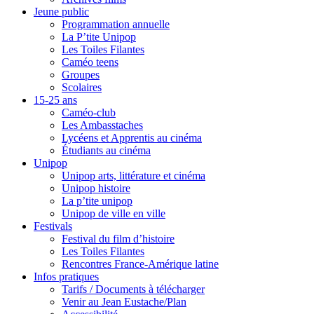
Jeune public
Programmation annuelle
La P’tite Unipop
Les Toiles Filantes
Caméo teens
Groupes
Scolaires
15-25 ans
Caméo-club
Les Ambasstaches
Lycéens et Apprentis au cinéma
Étudiants au cinéma
Unipop
Unipop arts, littérature et cinéma
Unipop histoire
La p’tite unipop
Unipop de ville en ville
Festivals
Festival du film d’histoire
Les Toiles Filantes
Rencontres France-Amérique latine
Infos pratiques
Tarifs / Documents à télécharger
Venir au Jean Eustache/Plan