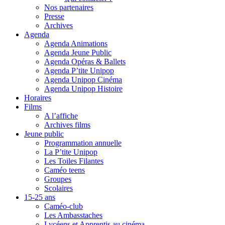
Nos partenaires
Presse
Archives
Agenda
Agenda Animations
Agenda Jeune Public
Agenda Opéras & Ballets
Agenda P’tite Unipop
Agenda Unipop Cinéma
Agenda Unipop Histoire
Horaires
Films
A l’affiche
Archives films
Jeune public
Programmation annuelle
La P’tite Unipop
Les Toiles Filantes
Caméo teens
Groupes
Scolaires
15-25 ans
Caméo-club
Les Ambasstaches
Lycéens et Apprentis au cinéma