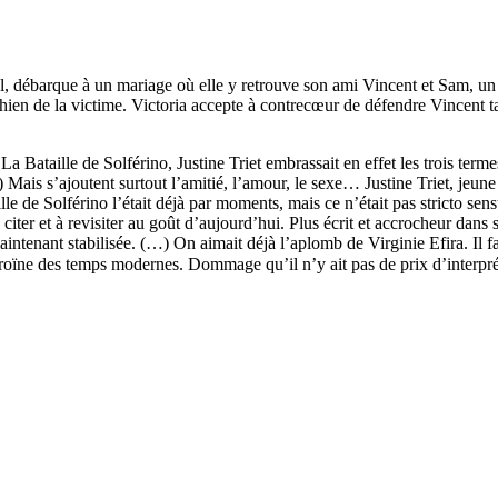
l, débarque à un mariage où elle y retrouve son ami Vincent et Sam, un e
 chien de la victime. Victoria accepte à contrecœur de défendre Vince
s La Bataille de Solférino, Justine Triet embrassait en effet les trois 
(..) Mais s’ajoutent surtout l’amitié, l’amour, le sexe… Justine Triet, j
ille de Solférino l’était déjà par moments, mais ce n’était pas stricto s
ter et à revisiter au goût d’aujourd’hui. Plus écrit et accrocheur dans 
aintenant stabilisée. (…) On aimait déjà l’aplomb de Virginie Efira. Il fa
rhéroïne des temps modernes. Dommage qu’il n’y ait pas de prix d’interp