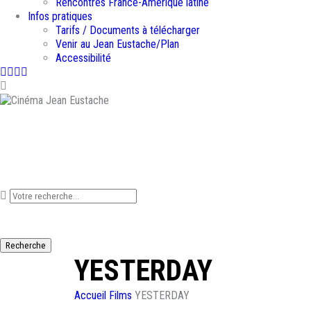
Rencontres France-Amérique latine
Infos pratiques
Tarifs / Documents à télécharger
Venir au Jean Eustache/Plan
Accessibilité
Facebook
Instagram
Youtube
Newsletter
Que recherchez-vous ?
Recherche
YESTERDAY
Accueil
Films
YESTERDAY