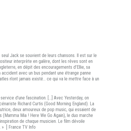
 seul Jack se souvient de leurs chansons. Il est sur le
iteur interprète en galère, dont les rêves sont en
Angleterre, en dépit des encouragements d’Ellie, sa
 un accident avec un bus pendant une étrange panne
atles n’ont jamais existé… ce qui va le mettre face à un
 service d’une fascination. […] Avec Yesterday, on
cénariste Richard Curtis (Good Morning England). La
tutrice, deux amoureux de pop music, qui essaient de
James (Mamma Mia ! Here We Go Again), le duo marche
’inspiration de chaque musicien. Le film dévoile
. » ⎥ France TV Info