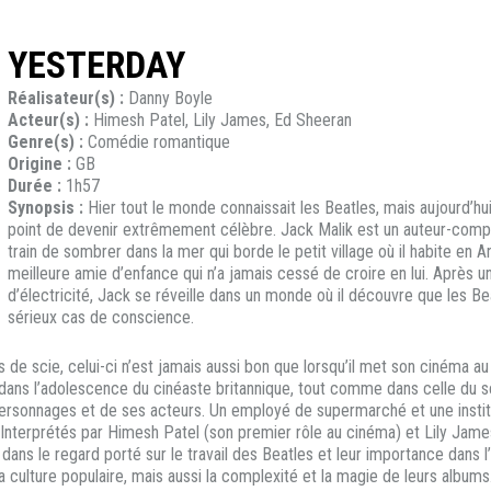
YESTERDAY
Réalisateur(s) :
Danny Boyle
Acteur(s) :
Himesh Patel, Lily James, Ed Sheeran
Genre(s) :
Comédie romantique
Origine :
GB
Durée :
1h57
Synopsis :
Hier tout le monde connaissait les Beatles, mais aujourd’hui
point de devenir extrêmement célèbre. Jack Malik est un auteur-compos
train de sombrer dans la mer qui borde le petit village où il habite en 
meilleure amie d’enfance qui n’a jamais cessé de croire en lui. Après
d’électricité, Jack se réveille dans un monde où il découvre que les Be
sérieux cas de conscience.
 de scie, celui-ci n’est jamais aussi bon que lorsqu’il met son cinéma au
dans l’adolescence du cinéaste britannique, tout comme dans celle du s
 personnages et de ses acteurs. Un employé de supermarché et une insti
rre. Interprétés par Himesh Patel (son premier rôle au cinéma) et Lily 
dans le regard porté sur le travail des Beatles et leur importance dans l
a culture populaire, mais aussi la complexité et la magie de leurs albums