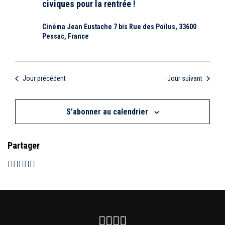
a
n
civiques pour la rentrée !
e
n
v
e
s
Cinéma Jean Eustache 7 bis Rue des Poilus, 33600
z
Pessac, France
i
É
u
n
v
g
e
d
Jour précédent
Jour suivant
è
a
a
t
n
t
S’abonner au calendrier
e
e
.
i
m
Partager
o
e
n
n
d
t
e
Facebook
Instagram
Youtube
Newsletter