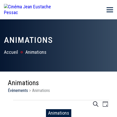
ANIMATIONS
Accueil
Animations
Animations
Évènements
Animations
Évènements
R
N
R
J
e
o
a
Animations
for
e
c