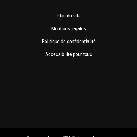
v
Plan du site
u
Mentions légales
e
Politique de confidentialité
s
Accessibilité pour tous
É
v
è
n
e
m
e