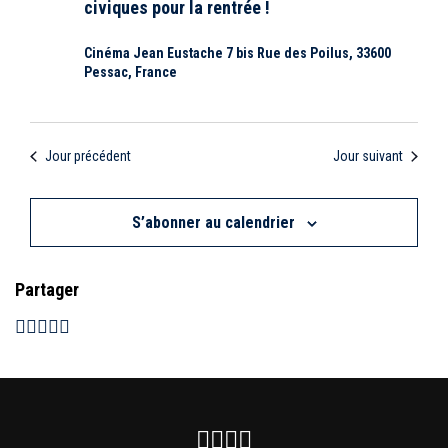
a
n
civiques pour la rentrée !
e
n
v
e
s
Cinéma Jean Eustache 7 bis Rue des Poilus, 33600
z
Pessac, France
i
É
u
n
v
g
e
d
Jour précédent
Jour suivant
è
a
a
t
n
t
S’abonner au calendrier
e
e
.
i
m
Partager
o
e
n
n
d
t
e
Facebook
Instagram
Youtube
Newsletter