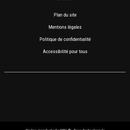
v
Plan du site
u
Mentions légales
e
Politique de confidentialité
s
Accessibilité pour tous
É
v
è
n
e
m
e