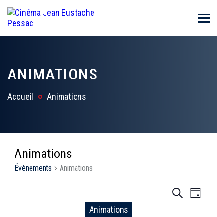
ANIMATIONS
Accueil
Animations
Animations
Évènements
Animations
Évènements
R
N
R
J
e
o
a
Animations
for
e
c