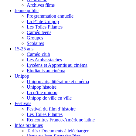
Archives films
Jeune public
Programmation annuelle
La P’tite Unipop
Les Toiles Filantes
Caméo teens
Groupes
Scolaires
15-25 ans
Caméo-club
Les Ambasstaches
Lycéens et Apprentis au cinéma
Étudiants au cinéma
Unipop
Unipop arts, littérature et cinéma
Unipop histoire
La p’tite unipop
Unipop de ville en ville
Festivals
Festival du film d’histoire
Les Toiles Filantes
Rencontres France-Amérique latine
Infos pratiques
Tarifs / Documents à télécharger