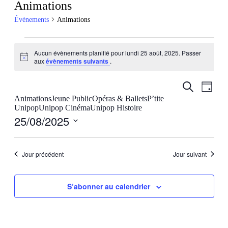
Animations
Évènements
Animations
Évènements
Aucun évènements planifié pour lundi 25 août, 2025. Passer
for
Notice
aux
évènements suivants
.
lundi
25
Recherch
Navig
Recherche
Jour
de
août,
et
Animations
Jeune Public
Opéras & Ballets
P’tite
vues
Unipop
Unipop Cinéma
Unipop Histoire
2025
navigatio
Évèn
25/08/2025
de
Sélectionnez
vues
une
date.
Évèneme
Jour précédent
Jour suivant
S’abonner au calendrier