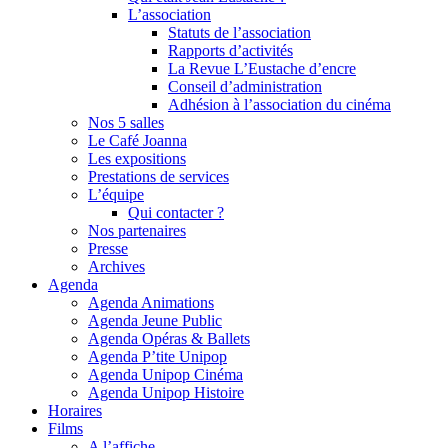
L’association
Statuts de l’association
Rapports d’activités
La Revue L’Eustache d’encre
Conseil d’administration
Adhésion à l’association du cinéma
Nos 5 salles
Le Café Joanna
Les expositions
Prestations de services
L’équipe
Qui contacter ?
Nos partenaires
Presse
Archives
Agenda
Agenda Animations
Agenda Jeune Public
Agenda Opéras & Ballets
Agenda P’tite Unipop
Agenda Unipop Cinéma
Agenda Unipop Histoire
Horaires
Films
A l’affiche