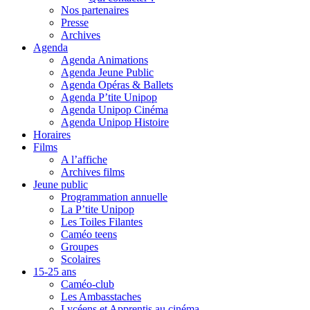
Nos partenaires
Presse
Archives
Agenda
Agenda Animations
Agenda Jeune Public
Agenda Opéras & Ballets
Agenda P’tite Unipop
Agenda Unipop Cinéma
Agenda Unipop Histoire
Horaires
Films
A l’affiche
Archives films
Jeune public
Programmation annuelle
La P’tite Unipop
Les Toiles Filantes
Caméo teens
Groupes
Scolaires
15-25 ans
Caméo-club
Les Ambasstaches
Lycéens et Apprentis au cinéma