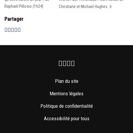
Raphaël Pillosio (1h24)
Christiane et Michael Hughes
Partager
Facebook
Instagram
Youtube
Newsletter
Plan du site
Mentions légales
Politique de confidentialité
Accessibilité pour tous