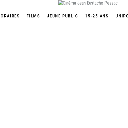
HORAIRES
FILMS
JEUNE PUBLIC
15-25 ANS
UNIP
 VIE DES SOLS, LE VIVANT
RISTIANE ET MICHAEL HU