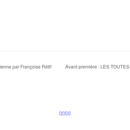
ienne par Françoise Rétif
Avant-première : LES TOUTE
Facebook
Instagram
Youtube
Newsletter